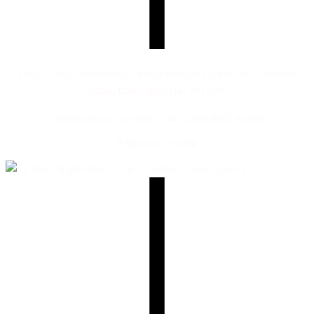
Luogo vivace e autentico, questo mercato coperto offre prodotti
locali, fiori e specialità del Sud.
Un'immersione nei sapori e nei colori della regione.
Il Mercato Forville