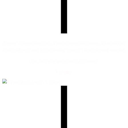
Questo villaggio arroccato, a pochi minuti da Cannes, affascina con
le sue gallerie d'arte, le sue stradine fiorite e i suoi ristoranti rinomati.
Una sosta elegante e piena di carattere.
Mougins