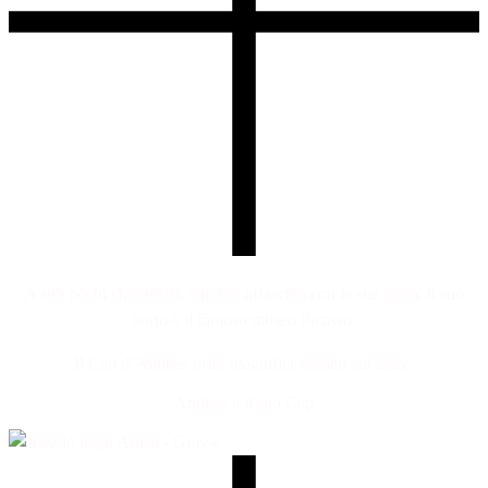
A soli pochi chilometri, Antibes affascina con le sue mura, il suo
porto e il famoso museo Picasso.
Il Cap d’Antibes offre magnifici sentieri sul mare.
Antibes e il suo Cap