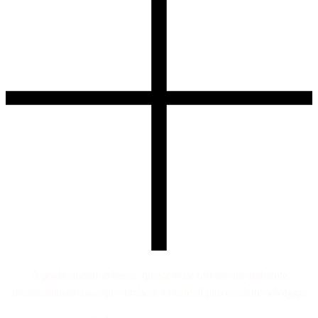
A pochi minuti in barca, queste isole offrono un ambiente
incontaminato tra acque turchesi, foreste di pini e calette selvagge.