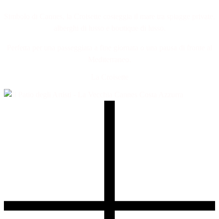
Simbolo di Cannes, la Croisette costeggia il mare tra spiagge private,
alberghi di lusso e boutique di lusso.
Perfetta per una passeggiata a fine giornata o una pausa di fronte al
Mediterraneo.
La Croisette