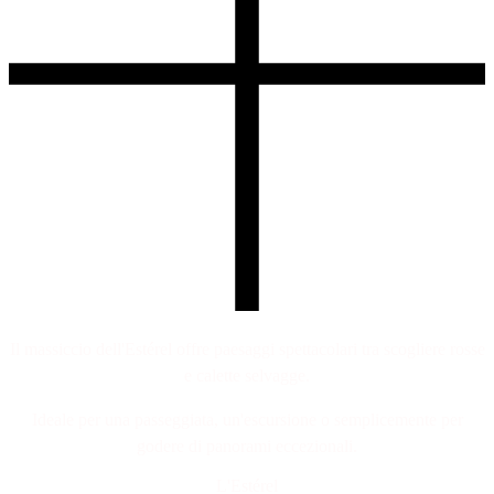
Il massiccio dell'Estérel offre paesaggi spettacolari tra scogliere rosse
e calette selvagge.
Ideale per una passeggiata, un'escursione o semplicemente per
godere di panorami eccezionali.
L'Estérel