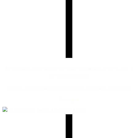
La vecchia Cannes svela le sue strade acciottolate, le sue scale e le
sue facciate colorate.
In cima, la vista sulla baia è mozzafiato, soprattutto al tramonto.
Le Suquet