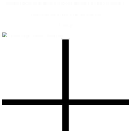
emblematiche profumerie e il suo centro storico pieno di fascino.
Una visita sensoriale e culturale unica.
Grasse