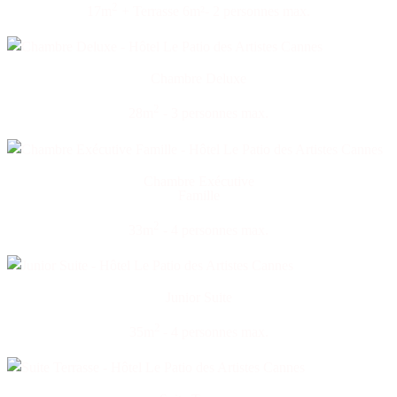
2
17m
+ Terrasse 6m²- 2 personnes max.
Chambre Deluxe
2
28m
- 3 personnes max.
Chambre Exécutive
Famille
2
33m
- 4 personnes max.
Junior Suite
2
35m
- 4 personnes max.