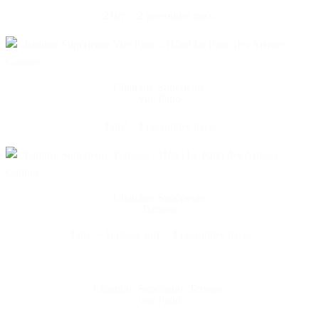
2
21m
- 2 personnes max.
Chambre Supérieure
vue Patio
2
23m
- 2 personnes max.
Chambre Supérieure
Terrasse
23m² + Terrasse 6m² - 2 personnes max.
Chambre Supérieure Terrasse
vue Patio