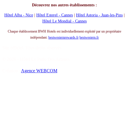
Découvrez nos autres établissements :
Hôtel Alba - Nice
|
Hôtel Esterel - Cannes
|
Hôtel Astoria - Juan-les-Pins
|
Hôtel Le Mondial - Cannes
Chaque établissement BWH Hotels est individuellement exploité par un propriétaire
indépendant.
bestwesternrewards.fr
bestwestern.fr
Site officiel. Tous droits réservés.
© 2026 - Hôtel Le Patio Des Artistes
Création :
Agence WEBCOM